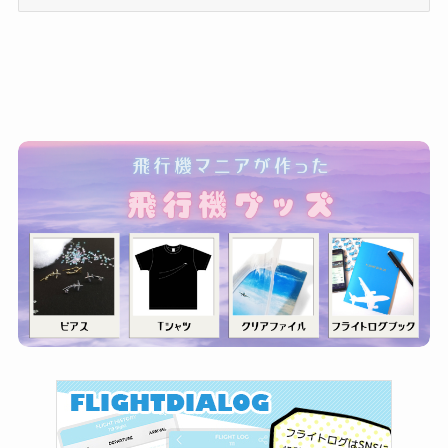
テ
ゴ
リ
ー