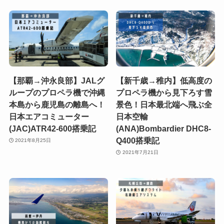
【那覇→沖永良部】JALグ
【新千歳→稚内】低高度の
ループのプロペラ機で沖縄
プロペラ機から見下ろす雪
本島から鹿児島の離島へ！
景色！日本最北端へ飛ぶ全
日本エアコミューター
日本空輸
(JAC)ATR42-600搭乗記
(ANA)Bombardier DHC8-
Q400搭乗記
2021年8月25日
2021年7月21日