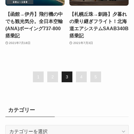
【函館→伊丹】飛行機の中
【札幌丘珠→釧路】夕暮れ
でも観光気分。全日本空輸
の乗り継ぎフライト！北海
(ANA)ボーイング737-800
道エアシステムSAAB340B
搭乗記
搭乗記
2021年7月18日
2021年7月3日
1
2
3
4
5
カテゴリー
カ