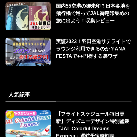
国内55空港の御朱印？日本各地を
飛行機で巡ってJAL御翔印集めの
旅に出よう！収集レビュー
実証2023！羽田空港サテライトで
ラウンジ利用できるのか？ANA
FESTAで●●円得する裏ワザ
人気記事
【フライトスケジュール毎日更
新】ディズニーデザイン特別塗装
「JAL Colorful Dreams
Express」運航予定時刻表