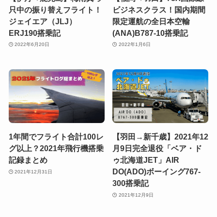
只中の振り替えフライト！
ビジネスクラス！国内期間
ジェイエア（JLJ）
限定運航の全日本空輸
ERJ190搭乗記
(ANA)B787-10搭乗記
2022年6月20日
2022年1月6日
1年間でフライト合計100レ
【羽田→新千歳】2021年12
グ以上？2021年飛行機搭乗
月9日完全退役「ベア・ド
記録まとめ
ゥ北海道JET」AIR
DO(ADO)ボーイング767-
2021年12月31日
300搭乗記
2021年12月9日