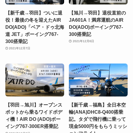
【新千歳→羽田】ついに退
【旭川→羽田】退役直前の
役！最後の冬を迎えたAIR
JA601A！満席運航のAIR
DO(ADO)「ベア・ドゥ北海
DO(ADO)ボーイング767-
道 JET」ボーイング767-
300搭乗記
300搭乗記
2021年12月6日
2021年12月7日
【羽田→旭川】オープンス
【新千歳→福島】全日本空
ポットから乗るワイドボデ
輸(ANA)DHC8-Q400搭乗
ィ機！AIR DO (ADO)ボー
記。タダで飛行機に乗って
イング767-300ER搭乗記
現金5000円をもらうミッシ