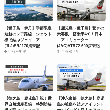
【種子島→伊丹】季節限定
【鹿児島→種子島】驚きの
運航のレア路線！ジェット
乗客数…搭乗率4％！日本
機で結ぶジェイエア
エアコミューター
(JLJ)ERJ170搭乗記
(JAC)ATR72-600搭乗記
2021年10月27日
2021年9月19日
【徳之島→鹿児島】祝！世
【沖永良部→徳之島】鹿児
界自然遺産登録！特別塗装
島の離島を結ぶアイランド