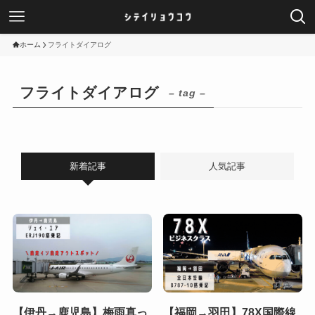
ホーム
フライトダイアログ
フライトダイアログ
– tag –
新着記事
人気記事
【伊丹→鹿児島】梅雨真っ
【福岡→羽田】78X国際線