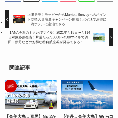
上限撤廃！モッピーからMarriott Bonvoyへのポイン
ト交換30％増量キャンペーン開始！ポイ活でお得に
一流ホテルに宿泊できる
【ANA今週のトクたびマイル】2021年7月8日〜7月14
日対象路線発表！片道たった3000〜4500マイルで羽
田・伊丹などのお得な特典航空券が発券できる！
関連記事
【奄美大島→喜界】No.2か
【伊丹→奄美大島】Wi-Fiコ