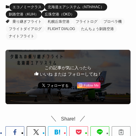
エコノミークラス
北海道エアシステム（NTH/HAC）
釧路空港（KUH）
丘珠空港（OKD）
乗り継ぎフライト
札幌丘珠空港
フライトログ
プロペラ機
フライトダイアログ
FLIGHT DIALOG
たんちょう釧路空港
ナイトフライト
この記事が気に入ったら
いいね または フォローしてね！
Follow Me
Share!