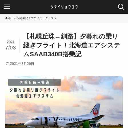
ホーム
搭乗記
エコノミークラス
【札幌丘珠→釧路】夕暮れの乗り
2021
継ぎフライト！北海道エアシステ
7/03
ムSAAB340B搭乗記
2021年8月26日