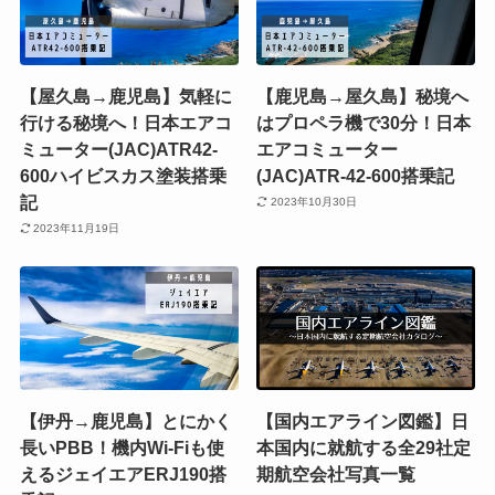
【屋久島→鹿児島】気軽に
【鹿児島→屋久島】秘境へ
行ける秘境へ！日本エアコ
はプロペラ機で30分！日本
ミューター(JAC)ATR42-
エアコミューター
600ハイビスカス塗装搭乗
(JAC)ATR-42-600搭乗記
記
2023年10月30日
2023年11月19日
【伊丹→鹿児島】とにかく
【国内エアライン図鑑】日
長いPBB！機内Wi-Fiも使
本国内に就航する全29社定
えるジェイエアERJ190搭
期航空会社写真一覧