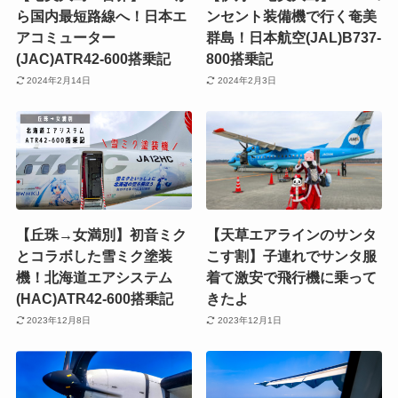
ら国内最短路線へ！日本エ
ンセント装備機で行く奄美
アコミューター
群島！日本航空(JAL)B737-
(JAC)ATR42-600搭乗記
800搭乗記
2024年2月14日
2024年2月3日
【丘珠→女満別】初音ミク
【天草エアラインのサンタ
とコラボした雪ミク塗装
こす割】子連れでサンタ服
機！北海道エアシステム
着て激安で飛行機に乗って
(HAC)ATR42-600搭乗記
きたよ
2023年12月8日
2023年12月1日