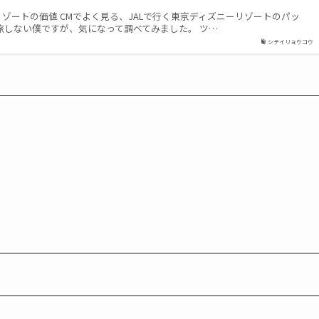
リゾートの価値 CMでよく見る、JALで行く東京ディズニーリゾートのパッ
旅しない僕ですが、気になって調べてみました。 ツ…
シテイリョウコウ