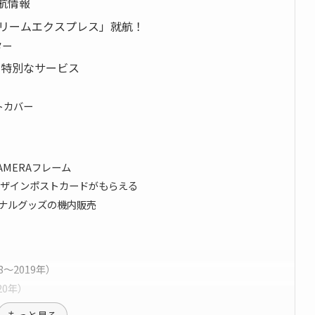
』運航情報
ALドリームエクスプレス」就航！
ター
の特別なサービス
トカバー
ンCAMERAフレーム
00 特別デザインポストカードがもらえる
0オリジナルグッズの機内販売
〜2019年）
20年）