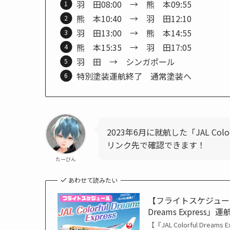
羽 田08:00 → 熊 本09:55
熊 本10:40 → 羽 田12:10
羽 田13:00 → 熊 本14:55
熊 本15:35 → 羽 田17:05
羽 田 → シンガポール
特別塗装運航終了 通常塗装へ
2023年6月に就航した「JAL Color
リンク先で確認できます！
たーびん
あわせて読みたい
【フライトスケジュール
Dreams Express」
【『JAL Colorful Dre