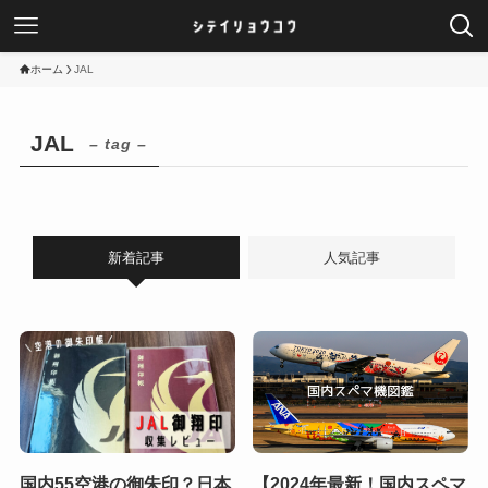
ホーム
JAL
JAL
– tag –
新着記事
人気記事
国内55空港の御朱印？日本
【2024年最新！国内スペマ