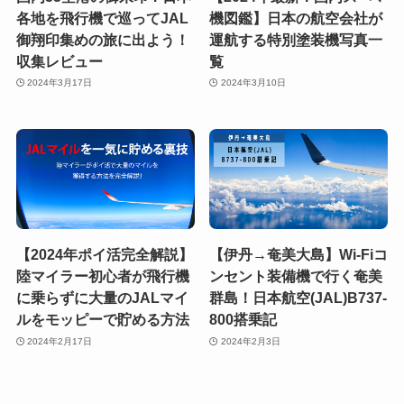
各地を飛行機で巡ってJAL
機図鑑】日本の航空会社が
御翔印集めの旅に出よう！
運航する特別塗装機写真一
収集レビュー
覧
2024年3月17日
2024年3月10日
【2024年ポイ活完全解説】
【伊丹→奄美大島】Wi-Fiコ
陸マイラー初心者が飛行機
ンセント装備機で行く奄美
に乗らずに大量のJALマイ
群島！日本航空(JAL)B737-
ルをモッピーで貯める方法
800搭乗記
2024年2月17日
2024年2月3日