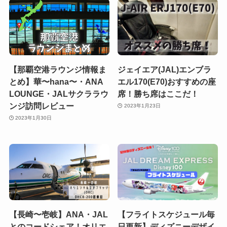
【那覇空港ラウンジ情報ま
ジェイエア(JAL)エンブラ
とめ】華〜hana〜・ANA
エル170(E70)おすすめの座
LOUNGE・JALサクララウ
席！勝ち席はここだ！
ンジ訪問レビュー
2023年1月23日
2023年1月30日
【長崎〜壱岐】ANA・JAL
【フライトスケジュール毎
とのコードシェア！オリエ
日更新】ディズニーデザイ