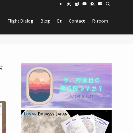
Flight Dialog
Blog
Ec
Contact
R-room
ド