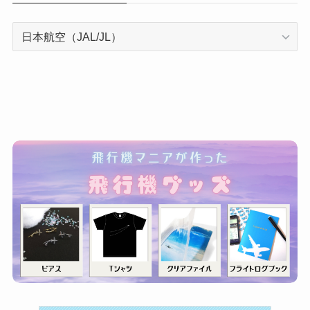
カ
テ
ゴ
リ
ー