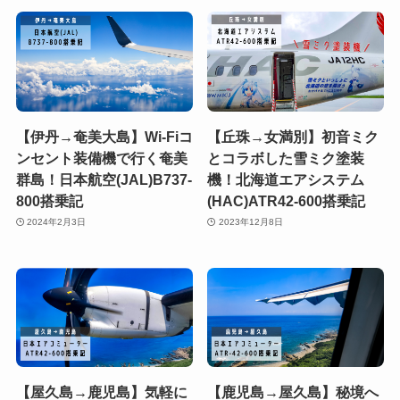
【伊丹→奄美大島】Wi-Fiコ
【丘珠→女満別】初音ミク
ンセント装備機で行く奄美
とコラボした雪ミク塗装
群島！日本航空(JAL)B737-
機！北海道エアシステム
800搭乗記
(HAC)ATR42-600搭乗記
2024年2月3日
2023年12月8日
【屋久島→鹿児島】気軽に
【鹿児島→屋久島】秘境へ