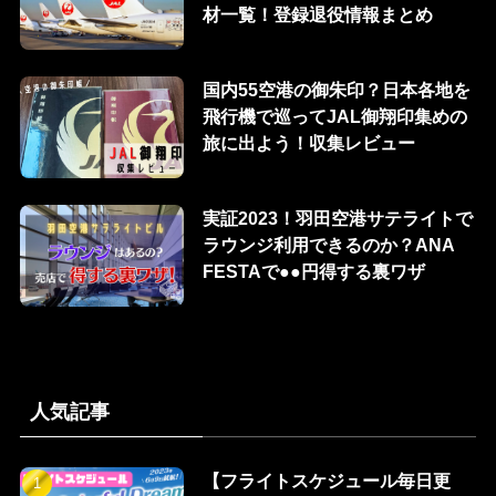
材一覧！登録退役情報まとめ
国内55空港の御朱印？日本各地を
飛行機で巡ってJAL御翔印集めの
旅に出よう！収集レビュー
実証2023！羽田空港サテライトで
ラウンジ利用できるのか？ANA
FESTAで●●円得する裏ワザ
人気記事
【フライトスケジュール毎日更