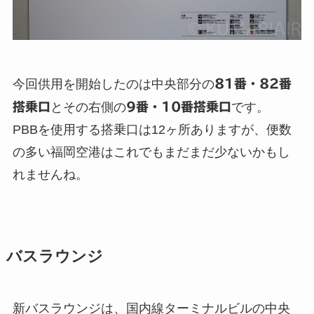
今回供用を開始したのは中央部分の
81番・82番
搭乗口
とその右側の
9番・10番搭乗口
です。
PBBを使用する搭乗口は12ヶ所ありますが、便数
の多い福岡空港はこれでもまだまだ少ないかもし
れませんね。
バスラウンジ
新バスラウンジは、国内線ターミナルビルの中央