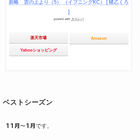
前略 雲の上より（5） （イブニングKC） [ 猪乙くろ
]
posted with
カエレバ
楽天市場
Amazon
Yahooショッピング
ベストシーズン
11月～1月
です。