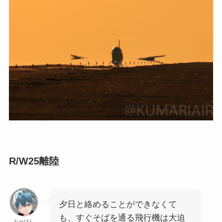
R/W25離陸
夕日と絡めることができなくて
も、すぐそばを通る飛行機は大迫
たーびん