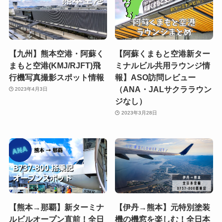
【九州】熊本空港・阿蘇く
【阿蘇くまもと空港新ター
まもと空港(KMJ/RJFT)飛
ミナルビル共用ラウンジ情
行機写真撮影スポット情報
報】ASO訪問レビュー
（ANA・JALサクララウン
2023年4月3日
ジなし）
2023年3月28日
【熊本→那覇】新ターミナ
【伊丹→熊本】元特別塗装
ルビルオープン直前！全日
機の機窓を楽しむ！全日本