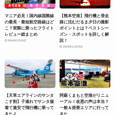
マニア必見！国内線国際線
【熊本空港】飛行機と滑走
の最長・最短航空路線はど
路に沈むだるま夕日の撮影
こ？実際に乗ったフライト
ポイントとは？ベストシー
レビュー総まとめ
ズン・スポットを詳しく解
説！
2024年2月20日
2023年11月25日
【天草エアラインのサンタ
阿蘇くまもと空港がリニュ
こす割】子連れでサンタ服
ーアル！改悪の声は本当？
着て激安で飛行機に乗って
一般＆搭乗エリアに行って
きたよ
きた