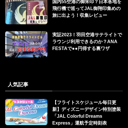
国内55空港の御朱印？日本各地を
飛行機で巡ってJAL御翔印集めの
旅に出よう！収集レビュー
実証2023！羽田空港サテライトで
ラウンジ利用できるのか？ANA
FESTAで●●円得する裏ワザ
人気記事
【フライトスケジュール毎日更
新】ディズニーデザイン特別塗装
「JAL Colorful Dreams
Express」運航予定時刻表