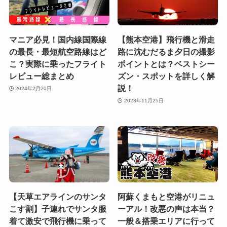
マニア必見！国内線国際線
【熊本空港】飛行機と滑走
の最長・最短航空路線はど
路に沈むだるま夕日の撮影
こ？実際に乗ったフライト
ポイントとは？ベストシー
レビュー総まとめ
ズン・スポットを詳しく解
説！
2024年2月20日
2023年11月25日
【天草エアラインのサンタ
阿蘇くまもと空港がリニュ
こす割】子連れでサンタ服
ーアル！改悪の声は本当？
着て激安で飛行機に乗って
一般＆搭乗エリアに行って