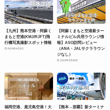
【九州】熊本空港・阿蘇く
【阿蘇くまもと空港新ター
まもと空港(KMJ/RJFT)飛
ミナルビル共用ラウンジ情
行機写真撮影スポット情報
報】ASO訪問レビュー
（ANA・JALサクララウン
2023年4月3日
ジなし）
2023年3月28日
福岡空港、鹿児島空港！大
【熊本→那覇】新ターミナ