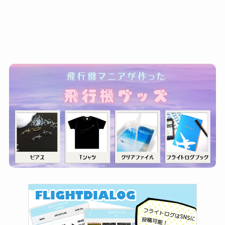
ゴ
リ
ー