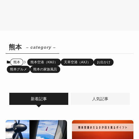
熊本
– category –
熊本
熊本空港（KMJ）
天草空港（AXJ）
お出かけ
熊本グルメ
熊本の家族風呂
新着記事
人気記事