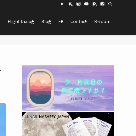
Flight Dialog
Blog
Ec
Contact
R-room
ト