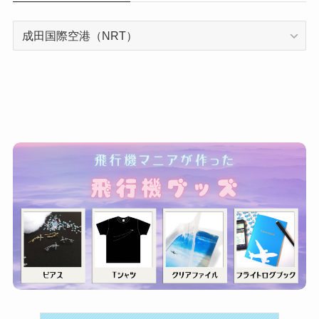
カ
テ
ゴ
リ
ー