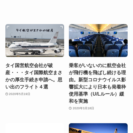
タイ国営航空会社が破
乗客がいないのに航空会社
産・・・タイ国際航空まさ
が飛行機を飛ばし続ける理
かの厚生手続き申請へ。思
由。新型コロナウイルス影
い出のフライト４選
響拡大により日本も発着枠
使用基準（U/Lルール）緩
2020年5月19日
和を実施
2020年3月18日