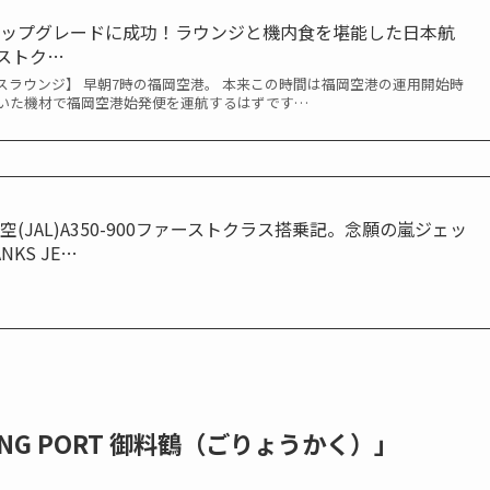
アップグレードに成功！ラウンジと機内食を堪能した日本航
ァーストク…
スラウンジ】 早朝7時の福岡空港。 本来この時間は福岡空港の運用開始時
いた機材で福岡空港始発便を運航するはずです…
(JAL)A350-900ファーストクラス搭乗記。念願の嵐ジェッ
ANKS JE…
NG PORT 御料鶴（ごりょうかく）」