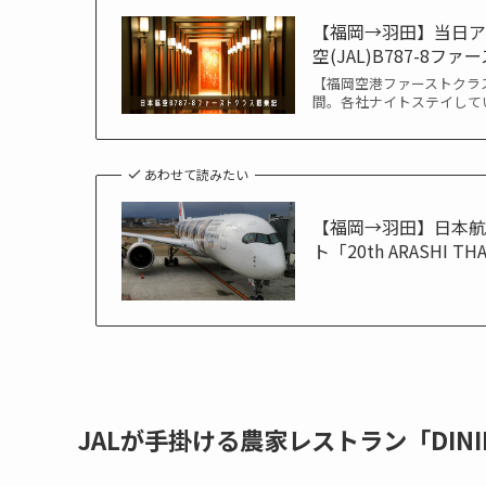
【福岡→羽田】当日
空(JAL)B787-8フ
【福岡空港ファーストクラ
間。各社ナイトステイして
あわせて読みたい
【福岡→羽田】日本航空
ト「20th ARASHI TH
JALが手掛ける農家レストラン「DINI