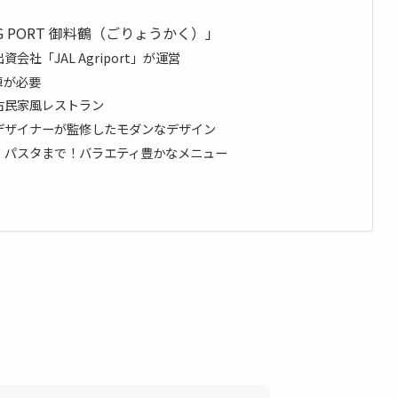
G PORT 御料鶴（ごりょうかく）」
社「JAL Agriport」が運営
車が必要
古民家風レストラン
デザイナーが監修したモダンなデザイン
・パスタまで！バラエティ豊かなメニュー