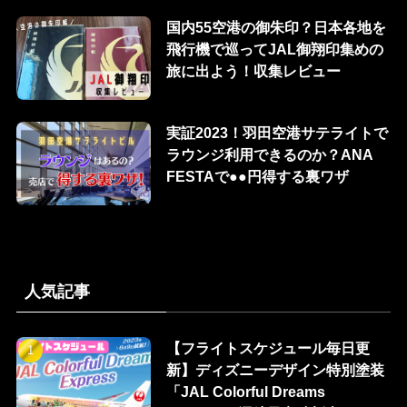
国内55空港の御朱印？日本各地を
飛行機で巡ってJAL御翔印集めの
旅に出よう！収集レビュー
実証2023！羽田空港サテライトで
ラウンジ利用できるのか？ANA
FESTAで●●円得する裏ワザ
人気記事
【フライトスケジュール毎日更
新】ディズニーデザイン特別塗装
「JAL Colorful Dreams