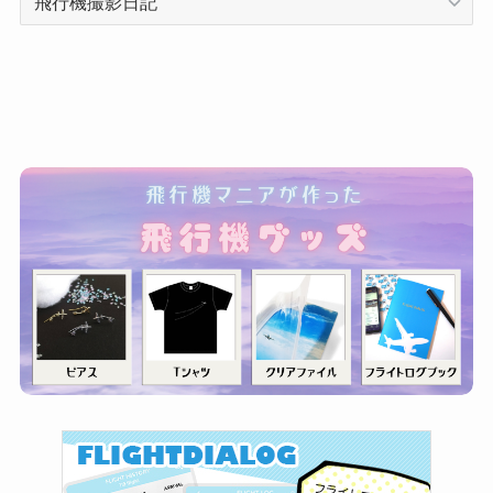
テ
ゴ
リ
ー