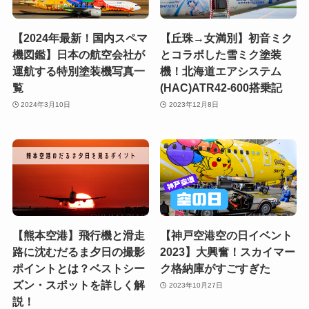
【2024年最新！国内スペマ
【丘珠→女満別】初音ミク
機図鑑】日本の航空会社が
とコラボした雪ミク塗装
運航する特別塗装機写真一
機！北海道エアシステム
覧
(HAC)ATR42-600搭乗記
2024年3月10日
2023年12月8日
【熊本空港】飛行機と滑走
【神戸空港空の日イベント
路に沈むだるま夕日の撮影
2023】大興奮！スカイマー
ポイントとは？ベストシー
ク格納庫がすごすぎた
ズン・スポットを詳しく解
2023年10月27日
説！