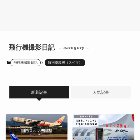
飛行機撮影日記
– category –
飛行機撮影日記
特別塗装機（スペマ）
新着記事
人気記事