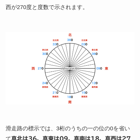
西が270度と度数で示されます。
滑走路の標示では、3桁のうちの一の位の0を省い
て
真北は36、真東は09、真南は18、真西は27