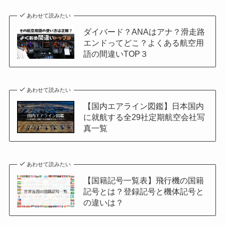
あわせて読みたい
ダイバード？ANAはアナ？滑走路
エンドってどこ？よくある航空用
語の間違いTOP３
あわせて読みたい
【国内エアライン図鑑】日本国内
に就航する全29社定期航空会社写
真一覧
あわせて読みたい
【国籍記号一覧表】飛行機の国籍
記号とは？登録記号と機体記号と
の違いは？