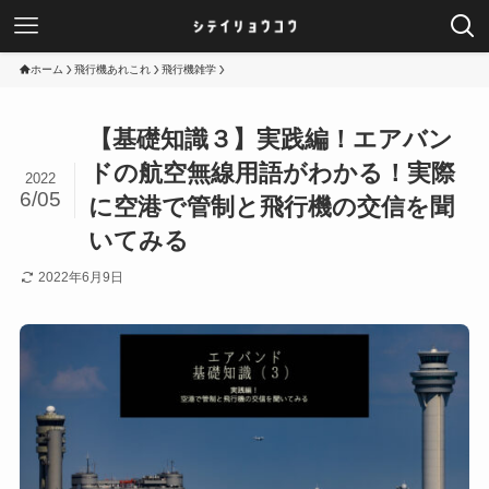
ホーム
飛行機あれこれ
飛行機雑学
【基礎知識３】実践編！エアバン
ドの航空無線用語がわかる！実際
2022
6/05
に空港で管制と飛行機の交信を聞
いてみる
2022年6月9日