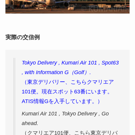
実際の交信例
Tokyo Delivery , Kumari Air 101 , Spot63
, with Information G（Golf）.
（東京デリバリー、こちらクマリエア
101便。現在スポット63番にいます。
ATIS情報Gを入手しています。）
Kumari Air 101 , Tokyo Delivery , Go
ahead.
（クマリエア101便、こちら東京デリバ