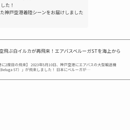
ました！
た神戸空港着陸シーンをお届けしました
港に空飛ぶ白イルカが再飛来！エアバスベルーガSTを海上から
ST神戸空港に2度目の飛来】 2023年5月10日、神戸空港にエアバスの大型輸送機
ST（Beluga ST）」が飛来しました！ 日本にベルーガが…