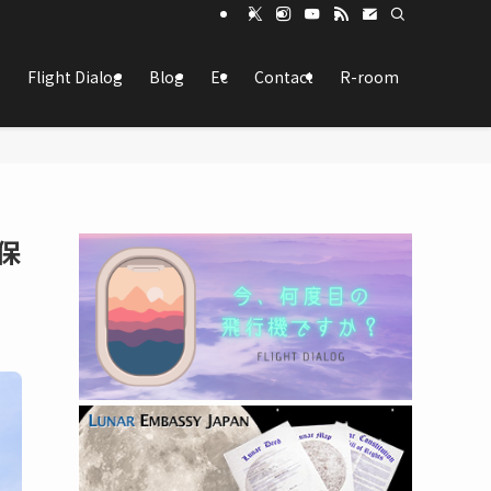
Flight Dialog
Blog
Ec
Contact
R-room
保