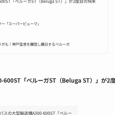
0ST「ベルーガST（Beluga ST）」が2度目の飛来
ター「スーパーピューマ」
ラボも！神戸空港を離陸し離日するベルーガ
00ST「ベルーガST（Beluga ST）」が2
バスの大型輸送機A300-600ST「ベルー