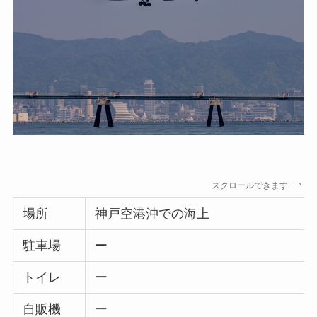
スクロールできます
場所
神戸空港沖での海上
駐車場
ー
トイレ
ー
自販機
ー