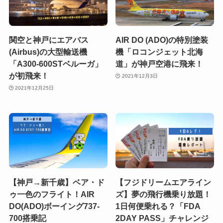
関空と神戸にエアバス
AIR DO (ADO)の特別塗装
(Airbus)の大型輸送機
機「ロコンジェット北海
「A300-600STベルーガ」
道」が神戸空港に飛来！
が初飛来！
2021年12月3日
2021年12月25日
【神戸→新千歳】ベア・ド
【フジドリームエアライン
ゥ一色のフライト！AIR
ズ】夢の飛行機乗り放題！
DO(ADO)ボーイング737-
1日何便乗れる？「FDA
700搭乗記
2DAY PASS」チャレンジ