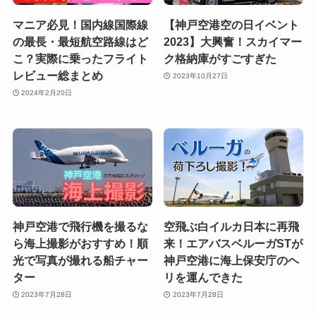
マニア必見！国内線国際線
【神戸空港空の日イベント
の最長・最短航空路線はど
2023】大興奮！スカイマー
こ？実際に乗ったフライト
ク格納庫がすごすぎた
レビュー総まとめ
2023年10月27日
2024年2月20日
神戸空港で飛行機を撮るな
空飛ぶ白イルカ日本に再飛
ら海上撮影がおすすめ！順
来！エアバスベルーガSTが
光で写真が撮れる船チャー
神戸空港に海上保安庁のヘ
ター
リを運んできた
2023年7月28日
2023年7月28日