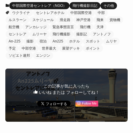
中部国際空港セントレア（NGO）
飛行機撮影日記
その他
ウクライナ
セントレアホテル
中部国際空港
中部
ルスラーン
スケジュール
滑走路
神戸空港
飛来
貨物機
航空機
アンカレッジ
緊急事態宣言
飛行機
天津
セントレア
ムリーヤ
飛行機撮影
撮影記
アントノフ
An-225
撮影
宿泊
An225
ホテル
スポット
ムリヤ
予定
中部空港
世界最大
展望デッキ
ポイント
ソビエト連邦
エンジン
この記事が気に入ったら
いいね または フォローしてね！
Follow Me