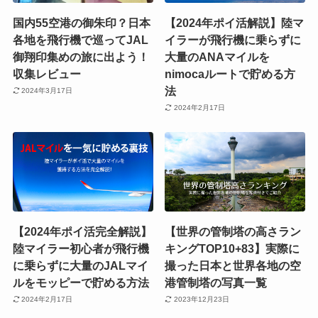
国内55空港の御朱印？日本
【2024年ポイ活解説】陸マ
各地を飛行機で巡ってJAL
イラーが飛行機に乗らずに
御翔印集めの旅に出よう！
大量のANAマイルを
収集レビュー
nimocaルートで貯める方
法
2024年3月17日
2024年2月17日
【2024年ポイ活完全解説】
【世界の管制塔の高さラン
陸マイラー初心者が飛行機
キングTOP10+83】実際に
に乗らずに大量のJALマイ
撮った日本と世界各地の空
ルをモッピーで貯める方法
港管制塔の写真一覧
2024年2月17日
2023年12月23日