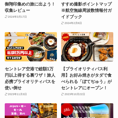
御翔印集めの旅に出よう！
すすめ撮影ポイントマップ
収集レビュー
※航空無線周波数情報付ガ
イドブック
2024年3月17日
2024年2月6日
セントレア空港で総額1万
【プライオリティパス利
円以上得する裏ワザ！旅人
用】お好み焼きがタダで食
必携プライオリティパスを
べられる「ぼてぢゅう」が
使い倒せ
セントレアにオープン！
2023年11月3日
2023年10月22日