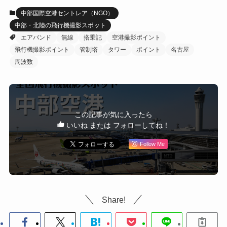
中部国際空港セントレア（NGO）
中部・北陸の飛行機撮影スポット
エアバンド
無線
搭乗記
空港撮影ポイント
飛行機撮影ポイント
管制塔
タワー
ポイント
名古屋
周波数
この記事が気に入ったら
いいね または フォローしてね！
Follow Me
Share!