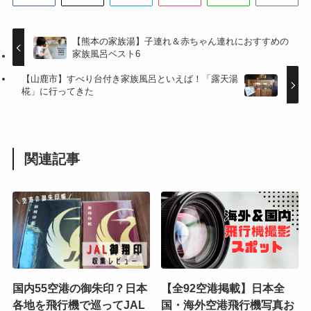
【熊本の家族湯】子連れ＆赤ちゃん連れにおすすめの
家族風呂ベスト6
【山鹿市】すべり台付き家族風呂といえば！「露天湯
椛」に行ってきた
関連記事
国内55空港の御朱印？日本
【全92空港掲載】日本全
各地を飛行機で巡ってJAL
国・海外空港飛行機写真お