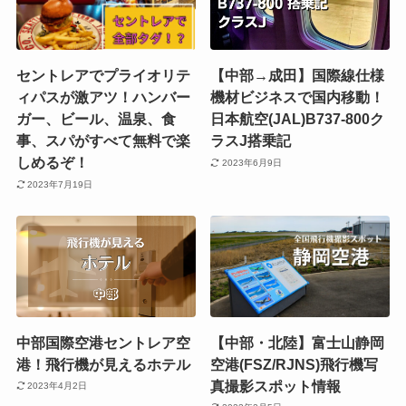
セントレアでプライオリテ
【中部→成田】国際線仕様
ィパスが激アツ！ハンバー
機材ビジネスで国内移動！
ガー、ビール、温泉、食
日本航空(JAL)B737-800ク
事、スパがすべて無料で楽
ラスJ搭乗記
しめるぞ！
2023年6月9日
2023年7月19日
中部国際空港セントレア空
【中部・北陸】富士山静岡
港！飛行機が見えるホテル
空港(FSZ/RJNS)飛行機写
真撮影スポット情報
2023年4月2日