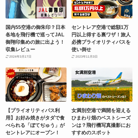
国内55空港の御朱印？日本
セントレア空港で総額1万
各地を飛行機で巡ってJAL
円以上得する裏ワザ！旅人
御翔印集めの旅に出よう！
必携プライオリティパスを
収集レビュー
使い倒せ
2024年3月17日
2023年11月3日
【プライオリティパス利
女満別空港で満開を迎える
用】お好み焼きがタダで食
ひまわり畑のベストシーズ
べられる「ぼてぢゅう」が
ンは？飛行機写真撮影にお
セントレアにオープン！
すすめのスポット