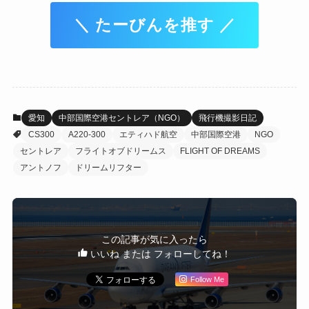
＼ たーびんを推す ／
愛知
中部国際空港セントレア（NGO）
飛行機撮影日記
CS300
A220-300
エティハド航空
中部国際空港
NGO
セントレア
フライトオブドリームス
FLIGHT OF DREAMS
アントノフ
ドリームリフター
この記事が気に入ったら
いいね または フォローしてね！
Follow Me