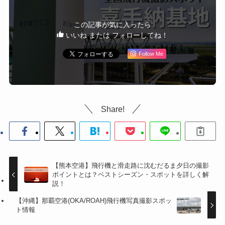
この記事が気に入ったら
いいね または フォローしてね！
Follow Me
Share!
【熊本空港】飛行機と滑走路に沈むだるま夕日の撮影
ポイントとは？ベストシーズン・スポットを詳しく解
説！
【沖縄】那覇空港(OKA/ROAH)飛行機写真撮影スポッ
ト情報