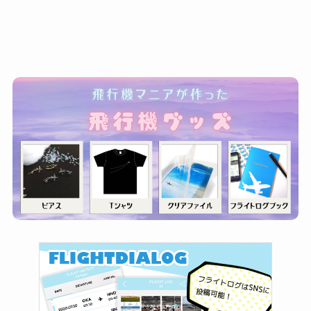
ゴ
リ
ー