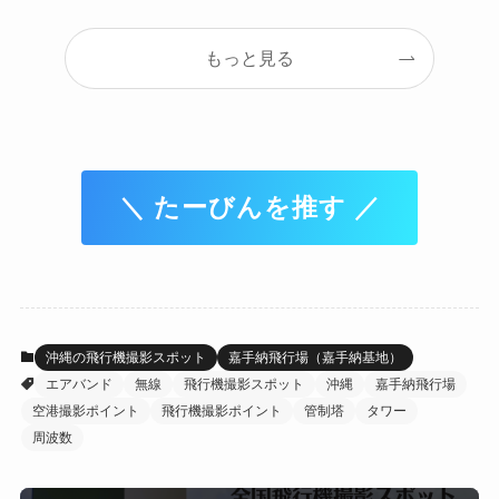
もっと見る
＼ たーびんを推す ／
沖縄の飛行機撮影スポット
嘉手納飛行場（嘉手納基地）
エアバンド
無線
飛行機撮影スポット
沖縄
嘉手納飛行場
空港撮影ポイント
飛行機撮影ポイント
管制塔
タワー
周波数