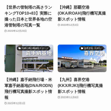
【世界の管制塔の高さラン
【沖縄】那覇空港
キングTOP10+83】実際に
(OKA/ROAH)飛行機写真撮
撮った日本と世界各地の空
影スポット情報
港管制塔の写真一覧
2023年12月2日
2023年12月23日
沖縄の飛行機撮影スポット
喜界空港（KKX）
【沖縄】嘉手納飛行場・米
【九州】喜界空港
軍嘉手納基地(DNA/RODN)
(KKX/RJKI)飛行機写真撮
飛行機写真撮影スポット情
影スポット情報
報
2023年11月6日
2023年12月1日