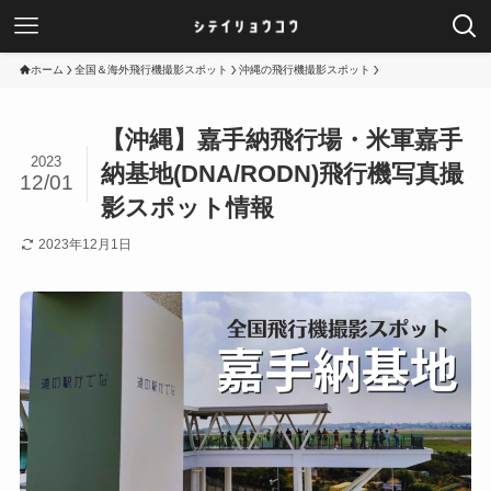
ホーム
全国＆海外飛行機撮影スポット
沖縄の飛行機撮影スポット
【沖縄】嘉手納飛行場・米軍嘉手
2023
納基地(DNA/RODN)飛行機写真撮
12/01
影スポット情報
2023年12月1日