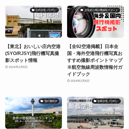
庄内空港（SYO）
北海道の飛行機撮影スポット
【東北】おいしい庄内空港
【全92空港掲載】日本全
(SYO/RJSY)飛行機写真撮
国・海外空港飛行機写真お
影スポット情報
すすめ撮影ポイントマップ
※航空無線周波数情報付ガ
2024年2月6日
イドブック
2024年2月6日
飛行機雑学
那覇空港（OKA）