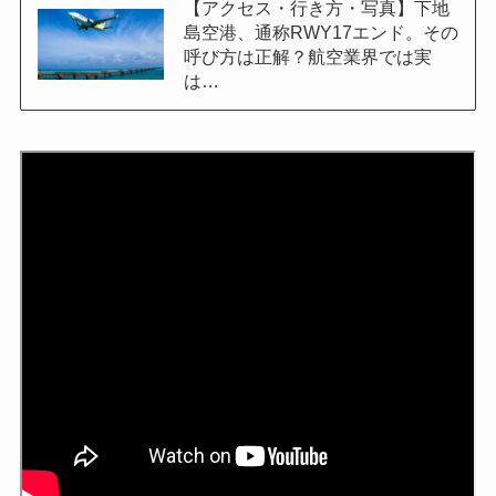
【アクセス・行き方・写真】下地
島空港、通称RWY17エンド。その
呼び方は正解？航空業界では実
は…