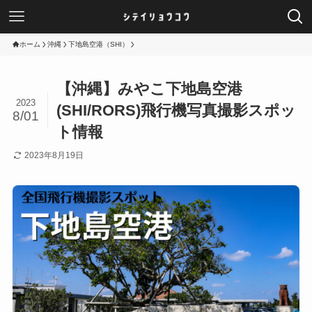
ホーム
沖縄
下地島空港（SHI）
【沖縄】みやこ下地島空港
2023
(SHI/RORS)飛行機写真撮影スポッ
8/01
ト情報
2023年8月19日