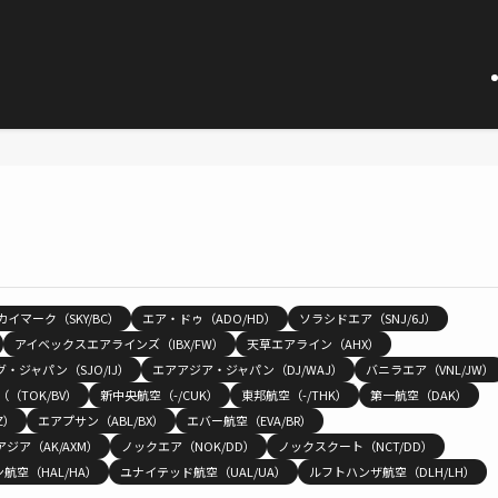
カイマーク（SKY/BC）
エア・ドゥ（ADO/HD）
ソラシドエア（SNJ/6J）
アイベックスエアラインズ（IBX/FW）
天草エアライン（AHX）
・ジャパン（SJO/IJ）
エアアジア・ジャパン（DJ/WAJ）
バニラエア（VNL/JW）
（TOK/BV）
新中央航空（-/CUK）
東邦航空（-/THK）
第一航空（DAK）
Z）
エアプサン（ABL/BX）
エバー航空（EVA/BR）
ジア（AK/AXM）
ノックエア（NOK/DD）
ノックスクート（NCT/DD）
航空（HAL/HA）
ユナイテッド航空（UAL/UA）
ルフトハンザ航空（DLH/LH）