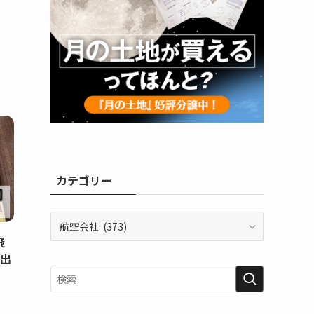
カテゴリー
カ
テ
飛
ゴ
に出
リ
ー