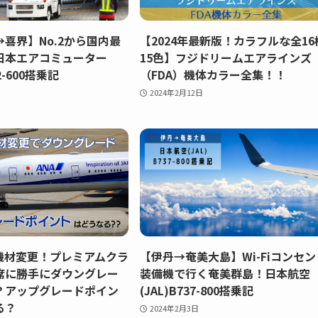
喜界】No.2から国内最
【2024年最新版！カラフルな全16
日本エアコミューター
15色】フジドリームエアラインズ
42-600搭乗記
（FDA）機体カラー全集！！
2024年2月12日
の機材変更！プレミアムクラ
【伊丹→奄美大島】Wi-Fiコンセン
席に勝手にダウングレー
装備機で行く奄美群島！日本航空
？アップグレードポイン
(JAL)B737-800搭乗記
る？
2024年2月3日