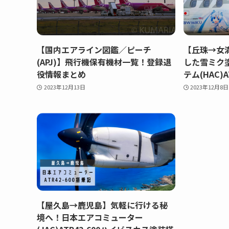
【国内エアライン図鑑／ピーチ
【丘珠→女
(APJ)】飛行機保有機材一覧！登録退
した雪ミク
役情報まとめ
テム(HAC)A
2023年12月13日
2023年12月8日
【屋久島→鹿児島】気軽に行ける秘
境へ！日本エアコミューター