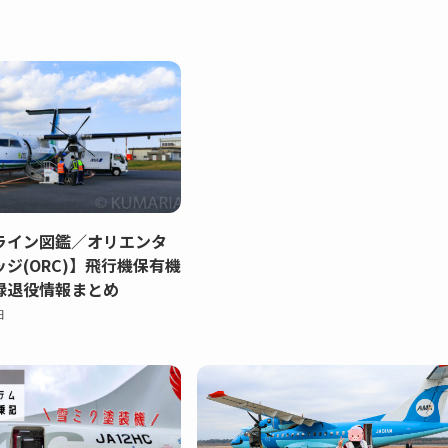
ライン図鑑／オリエンタ
ジ(ORC)】飛行機保有機
録退役情報まとめ
日