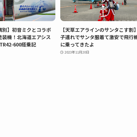
満別】初音ミクとコラボ
【天草エアラインのサンタこす割
塗装機！北海道エアシス
子連れでサンタ服着て激安で飛行
TR42-600搭乗記
に乗ってきたよ
2023年11月20日