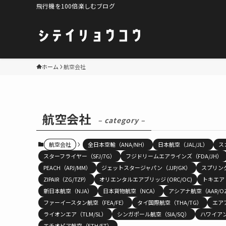
飛行機を100倍楽しむブログ
ホーム
航空会社
航空会社
– category –
航空会社
全日本空輸（ANA/NH）
日本航空（JAL/JL）
ス
スターフライヤー（SFJ/7G）
フジドリームエアラインズ（FDA/JH）
PEACH（APJ/MM）
ジェットスタージャパン（JJP/GK）
スプリング
ZIPAIR（ZG/TZP）
オリエンタルエアブリッジ (ORC/OC)
トキエア（
新日本航空（NJA）
日本貨物航空（NCA）
アシアナ航空（AAR/O
ファーイースタン航空（FEA/FE）
タイ国際航空（THA/TG）
エアア
ライオンエア（TLM/SL）
シンガポール航空（SIA/SQ）
ハワイアン
エチオピア航空（ETH/ET）