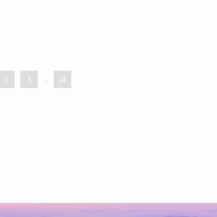
2
3
...
24