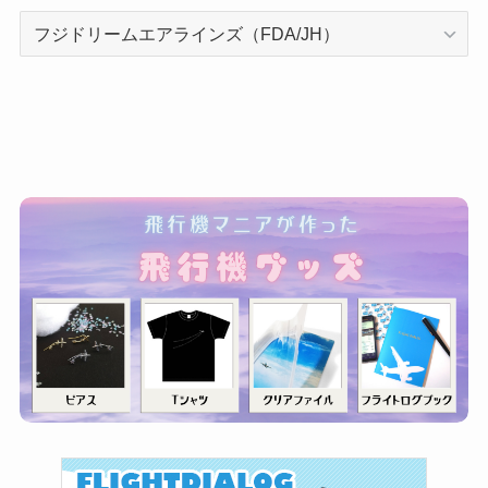
カ
テ
ゴ
リ
ー