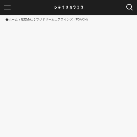
ホーム
航空会社
フジドリームエアラインズ（FDA/JH）