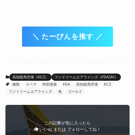
＼ たーびんを推す ／
高知龍馬空港（KCZ）
フジドリームエアラインズ（FDA/JH）
種類
スペマ
特別塗装
FDA
高知龍馬空港
KCZ
フジドリームエアラインズ
色
ゴールド
この記事が気に入ったら
いいね または フォローしてね！