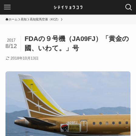
ホーム
高知
高知龍馬空港（KCZ）
FDAの９号機（JA09FJ）「黄金の
2017
8/12
國、いわて。」号
2018年10月13日