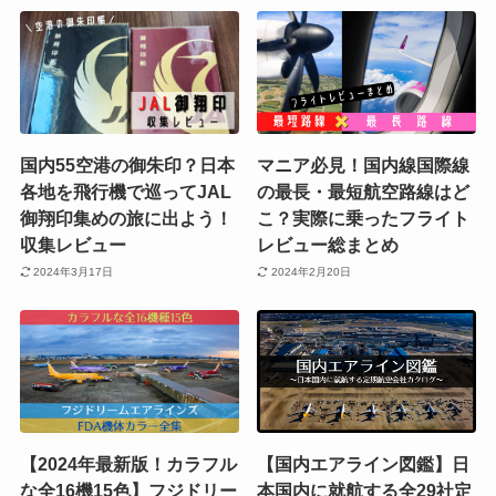
国内55空港の御朱印？日本
マニア必見！国内線国際線
各地を飛行機で巡ってJAL
の最長・最短航空路線はど
御翔印集めの旅に出よう！
こ？実際に乗ったフライト
収集レビュー
レビュー総まとめ
2024年3月17日
2024年2月20日
【2024年最新版！カラフル
【国内エアライン図鑑】日
な全16機15色】フジドリー
本国内に就航する全29社定