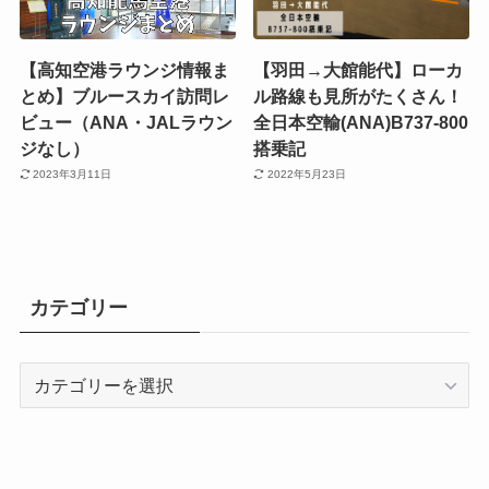
【高知空港ラウンジ情報ま
【羽田→大館能代】ローカ
とめ】ブルースカイ訪問レ
ル路線も見所がたくさん！
ビュー（ANA・JALラウン
全日本空輸(ANA)B737-800
ジなし）
搭乗記
2023年3月11日
2022年5月23日
カテゴリー
カ
テ
ゴ
リ
ー