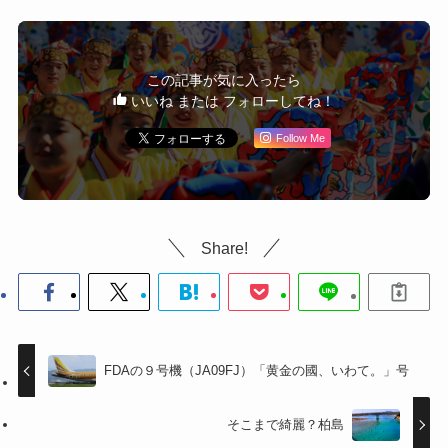
この記事が気に入ったら
いいね または フォローしてね！
Follow Me
Share!
FDAの９号機（JA09FJ）「黄金の國、いわて。」号
そこまで綺麗？柏島