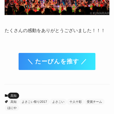
たくさんの感動をありがとうございました！！！
＼ たーびんを推す ／
高知
高知
よさこい祭り2017
よさこい
十人十彩
受賞チーム
ほにや