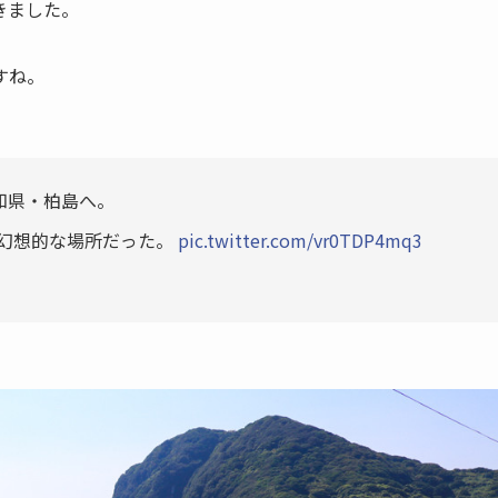
きました。
すね。
知県・柏島へ。
い幻想的な場所だった。
pic.twitter.com/vr0TDP4mq3