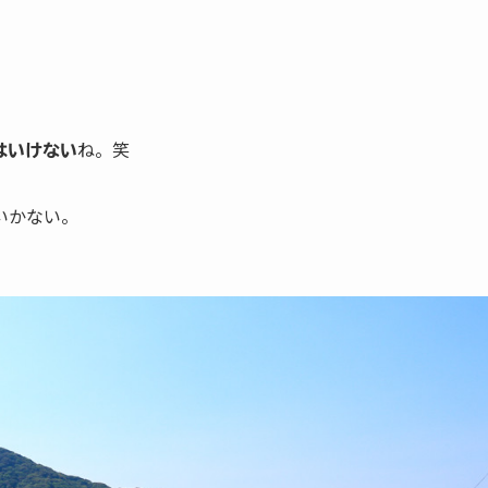
ね。笑
はいけない
いかない。