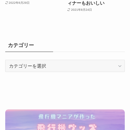
は百合ヶ浜だけじゃない与
配信中の空港ライブカメラ
論島の魅力
一覧
2022年10月31日
2023年6月2日
【廃墟スポット】福島県の
京都のおすすめ紅葉スポッ
山中に放置された廃飛行機
トは高台寺。近くのレスト
の正体に迫る！
ランアカガネのフレンチデ
ィナーもおいしい
2022年6月29日
2021年8月24日