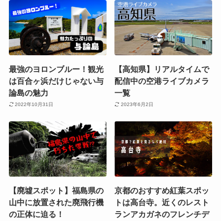
【航空ファンの聖地】下地
成人指定？やばいと噂の神
島空港で退役前のJAL 777-
の島「壱岐島」のやばすぎ
200ERトリプルセブンがゴ
観光スポット8選にいって
ーアラウンド！
きた
2023年5月3日
2023年3月20日
最強のヨロンブルー！観光
【高知県】リアルタイムで