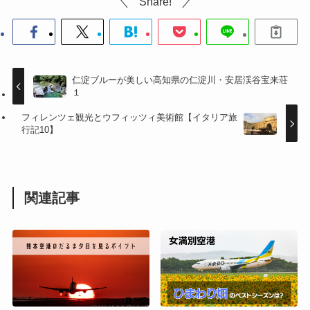
バンガロー
ペット可
高知県
高知子連れ遊び場
高知の川
仁淀ブルー
絶景
犬連れ宿泊
安居渓谷
乙女河原
この記事が気に入ったら
いいね または フォローしてね！
Follow Me
Share!
仁淀ブルーが美しい高知県の仁淀川・安居渓谷宝来荘
１