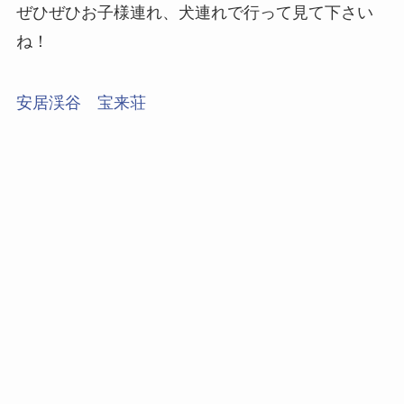
リッチェル キャンピングキャリー M ブラウン
posted with
カエレバ
リッチェル
Amazon
楽天市場
Yahooショッピング
かなり不便な場所にある安居渓谷ですが、
ぜひぜひお子様連れ、犬連れで行って見て下さい
ね！
安居渓谷 宝来荘