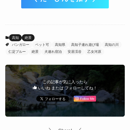
畑山ガーデンWebサイト
＼ たーびんを推す ／
高知
絶景