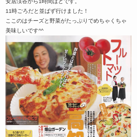
〒781-1628 高知県吾川郡仁淀川町大屋1627-4
電話：0889-34-3719
帰りに「
畑山ガーデン
」のテラス席（犬OK）でピ
ザを食べて帰りました。
安居渓谷から1時間ほどです。
11時ごろだと並ばず行けました！
ここのはチーズと野菜がたっぷりでめちゃくちゃ
美味しいです^^