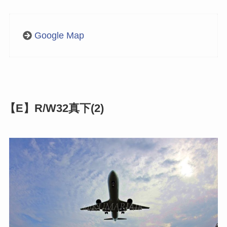
Google Map
【E】R/W32真下(2)