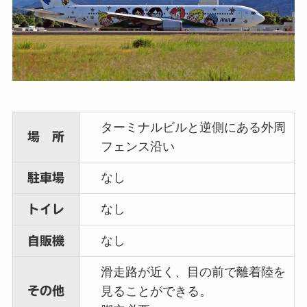
ターミナルビルと逆側にある外周
場 所
フェンス沿い
なし
駐車場
なし
トイレ
なし
自販機
滑走路が近く、目の前で離着陸を
その他
見ることができる。