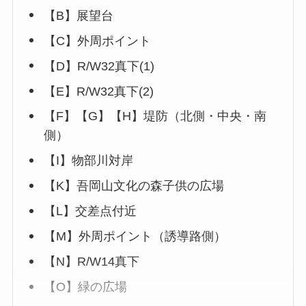
【B】展望台
【C】外周ポイント
【D】R/W32真下(1)
【E】R/W32真下(2)
【F】【G】【H】堤防（北側・中央・南
側）
【I】物部川対岸
【K】吾岡山文化の森子供の広場
【L】交差点付近
【M】外周ポイント（誘導路側）
【N】R/W14真下
【O】緑の広場