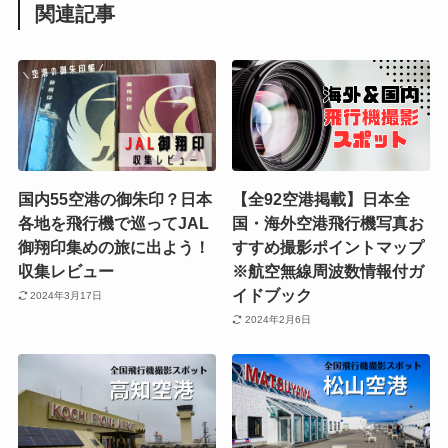
関連記事
国内55空港の御朱印？日本
【全92空港掲載】日本全
各地を飛行機で巡ってJAL
国・海外空港飛行機写真お
御翔印集めの旅に出よう！
すすめ撮影ポイントマップ
収集レビュー
※航空無線周波数情報付ガ
イドブック
2024年3月17日
2024年2月6日