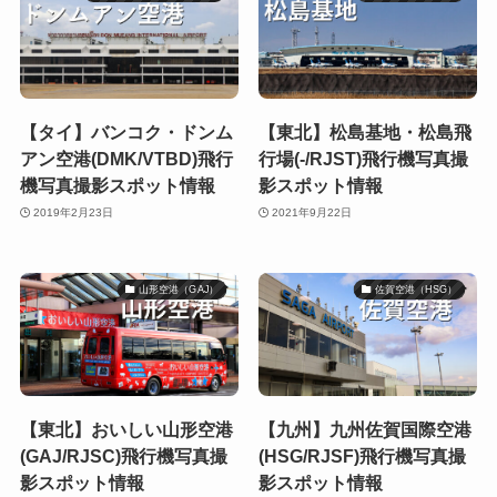
【タイ】バンコク・ドンム
【東北】松島基地・松島飛
アン空港(DMK/VTBD)飛行
行場(-/RJST)飛行機写真撮
機写真撮影スポット情報
影スポット情報
2019年2月23日
2021年9月22日
山形空港（GAJ）
佐賀空港（HSG）
【東北】おいしい山形空港
【九州】九州佐賀国際空港
(GAJ/RJSC)飛行機写真撮
(HSG/RJSF)飛行機写真撮
影スポット情報
影スポット情報