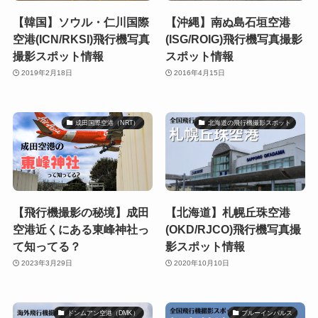
【韓国】ソウル・仁川国際
【沖縄】南ぬ島石垣空港
空港(ICN/RKSI)飛行機写真
(ISG/ROIG)飛行機写真撮影
撮影スポット情報
スポット情報
2019年2月18日
2016年4月15日
成田国際空港（NRT）
北海道の飛行機撮影スポット
【飛行機撮影の秘境】成田
【北海道】札幌丘珠空港
空港近くにある東峰神社っ
(OKD/RJCO)飛行機写真撮
て知ってる？
影スポット情報
2023年3月29日
2020年10月10日
ドンムアン空港（DMK）
ブルーインパルス