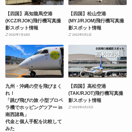
【四国】高知龍馬空港
【四国】松山空港
(KCZ/RJOK)飛行機写真撮
(MYJ/RJOM)飛行機写真撮
影スポット情報
影スポット情報
2022年7月18日
2022年5月1日
九州・沖縄の空を飛びまく
【四国】高松空港
れ！
(TAK/RJOT)飛行機写真撮
「跳び飛びの旅 小型プロペ
影スポット情報
ラ機でホッピングツアー in
2023年4月15日
南西諸島」
代金と個人手配を比較して
みた