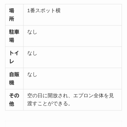
1番スポット横
場
所
なし
駐車
場
なし
トイ
レ
なし
自販
機
空の日に開放され、エプロン全体を見
その
渡すことができる。
他