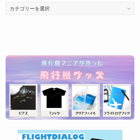
カ
テ
ゴ
リ
ー