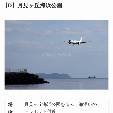
【D】月見ヶ丘海浜公園
月見ヶ丘海浜公園を進み、海沿いのテ
場
トラポット付近
所