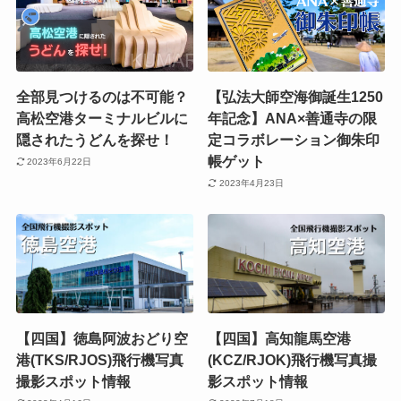
全部見つけるのは不可能？
【弘法大師空海御誕生1250
高松空港ターミナルビルに
年記念】ANA×善通寺の限
隠されたうどんを探せ！
定コラボレーション御朱印
帳ゲット
2023年6月22日
2023年4月23日
【四国】徳島阿波おどり空
【四国】高知龍馬空港
港(TKS/RJOS)飛行機写真
(KCZ/RJOK)飛行機写真撮
撮影スポット情報
影スポット情報