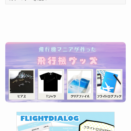
テ
ゴ
リ
ー