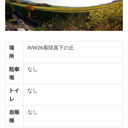
R/W26着陸真下の丘
場
所
なし
駐車
場
なし
トイ
レ
なし
自販
機