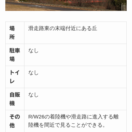
滑走路東の末端付近にある丘
場
所
なし
駐車
場
なし
トイ
レ
なし
自販
機
R/W26の着陸機や滑走路に進入する離
その
陸機を間近で見ることができる。
他