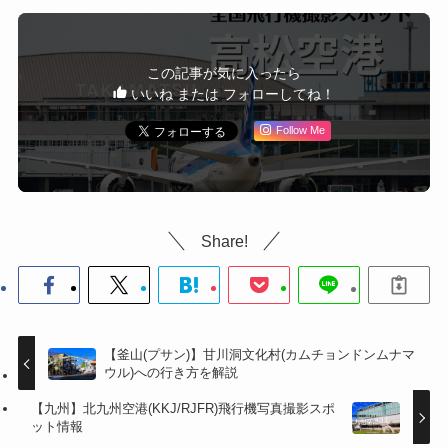
この記事が気に入ったら
いいね または フォローしてね！
Follow Me
Share!
【釜山(プサン)】甘川洞文化村(カムチョンドンムナマ
ウル)への行き方を解説
【九州】北九州空港(KKJ/RJFR)飛行機写真撮影スポ
ット情報