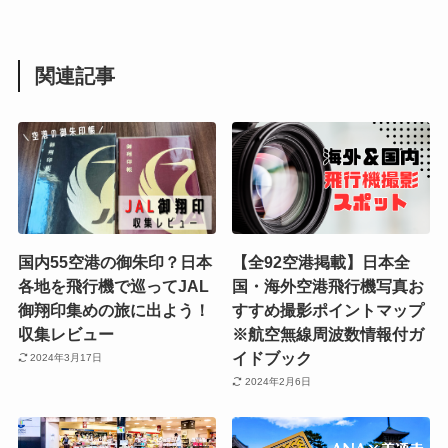
関連記事
国内55空港の御朱印？日本
【全92空港掲載】日本全
各地を飛行機で巡ってJAL
国・海外空港飛行機写真お
御翔印集めの旅に出よう！
すすめ撮影ポイントマップ
収集レビュー
※航空無線周波数情報付ガ
イドブック
2024年3月17日
2024年2月6日