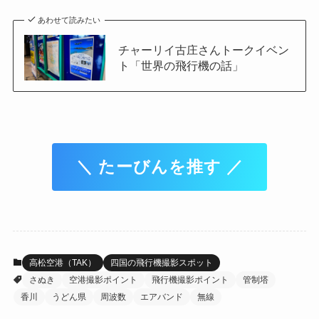
あわせて読みたい
チャーリイ古庄さんトークイベン
ト「世界の飛行機の話」
＼ たーびんを推す ／
高松空港（TAK）
四国の飛行機撮影スポット
さぬき
空港撮影ポイント
飛行機撮影ポイント
管制塔
香川
うどん県
周波数
エアバンド
無線