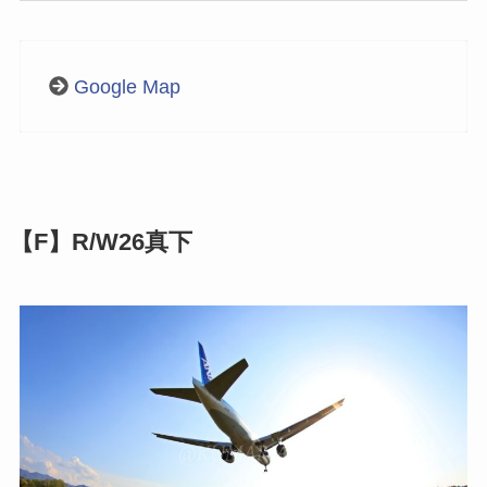
Google Map
【F】R/W26真下