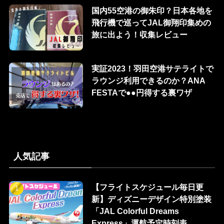
国内55空港の御朱印？日本各地を
飛行機で巡ってJAL御翔印集めの
旅に出よう！収集レビュー
実証2023！羽田空港サテライトで
ラウンジ利用できるのか？ANA
FESTAで●●円得する裏ワザ
人気記事
【フライトスケジュール毎日更
新】ディズニーデザイン特別塗装
「JAL Colorful Dreams
Express」運航予定時刻表