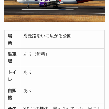
滑走路沿いに広がる公園
場
所
あり（無料）
駐車
場
あり
トイ
レ
あり
自販
機
YS-11の機体も展示されており、日によ
その