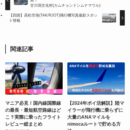
島？
甘川洞文化村(カムチョンドンムナマウル)
【四国】高松空港(TAK/RJOT)飛行機写真撮影スポッ
ト情報
関連記事
マニア必見！国内線国際線
【2024年ポイ活解説】陸マ
の最長・最短航空路線はど
イラーが飛行機に乗らずに
こ？実際に乗ったフライト
大量のANAマイルを
レビュー総まとめ
nimocaルートで貯める方