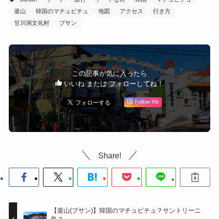
釜山
韓国のマチュピチュ
地図
アクセス
行き方
甘川洞文化村
プサン
この記事が気に入ったら
いいね または フォローしてね！
Follow Me
Share!
【釜山(プサン)】韓国のマチュピチュ？サントリーニ