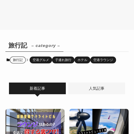
旅行記
– category –
旅行記
空港グルメ
子連れ旅行
ホテル
空港ラウンジ
新着記事
人気記事