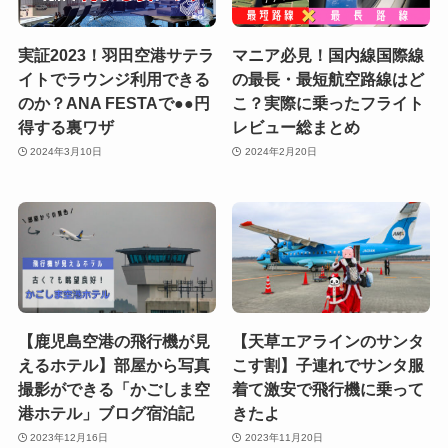
実証2023！羽田空港サテラ
マニア必見！国内線国際線
イトでラウンジ利用できる
の最長・最短航空路線はど
のか？ANA FESTAで●●円
こ？実際に乗ったフライト
得する裏ワザ
レビュー総まとめ
2024年3月10日
2024年2月20日
【鹿児島空港の飛行機が見
【天草エアラインのサンタ
えるホテル】部屋から写真
こす割】子連れでサンタ服
撮影ができる「かごしま空
着て激安で飛行機に乗って
港ホテル」ブログ宿泊記
きたよ
2023年12月16日
2023年11月20日