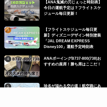
【ANA鬼滅の刃じぇっと時刻表】
今日の運航予定は？フライトスケ
ジュール毎日更新！
【フライトスケジュール毎日更
新】ディズニーデザイン特別塗装
「JAL DREAM EXPRESS
Disney100」運航予定時刻表
ANAボーイングB737-800(738)お
すすめの座席！勝ち席はここだ！
珍名が溢れる空の道！航空路にあ
る100のウェイポイントを一挙に
公開！