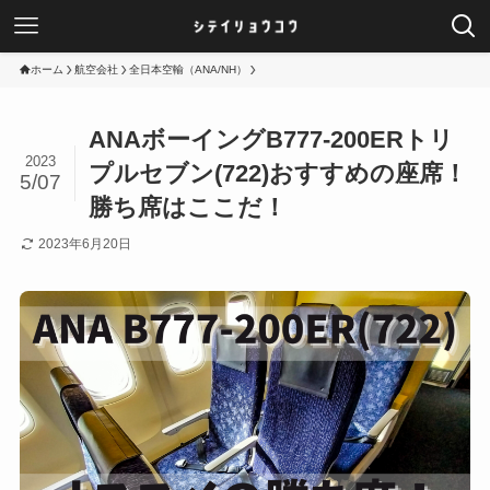
ホーム
航空会社
全日本空輸（ANA/NH）
ANAボーイングB777-200ERトリ
2023
プルセブン(722)おすすめの座席！
5/07
勝ち席はここだ！
2023年6月20日