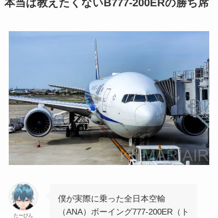
本当は教えたくないB777-200ERの勝ち席
僕が実際に乗った全日本空輸
（ANA）ボーイング777-200ER（ト
たーびん