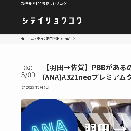
飛行機を100倍楽しむブログ
ホーム
東京
羽田空港（HND）
【羽田→佐賀】PBBがある
2023
5/09
(ANA)A321neoプレミア
2023年5月9日