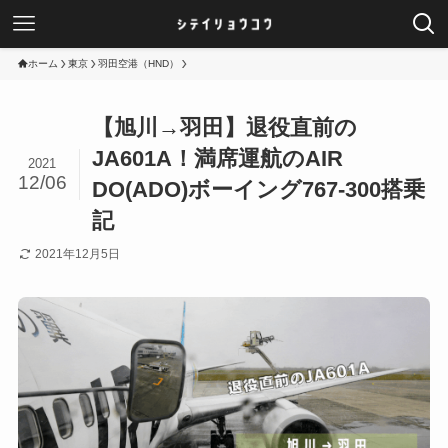
ホーム
東京
羽田空港（HND）
【旭川→羽田】退役直前の
JA601A！満席運航のAIR
2021
12/06
DO(ADO)ボーイング767-300搭乗
記
2021年12月5日