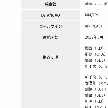
ANAホール
親会社
MM/APJ
IATA/ICAO
AIR PEACH
コールサイン
2012年3月
運航開始
関西（KIX）
那覇（OKA）
拠点空港
仙台（SDJ）
新千歳（CT
新千歳（CT
女満別（MM
釧路（KUH
仙台（SDJ）
新潟（KIJ）
成田（NRT