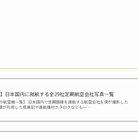
】日本国内に就航する全29社定期航空会社写真一覧
社の航空機一覧】 日本国内で定期路線を運航する航空会社を僕が撮影した
僕が利用した搭乗記や運航機材カタログなども一…