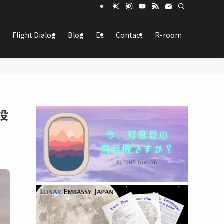
Flight Dialog
Blog
Ec
Contact
R-room
役