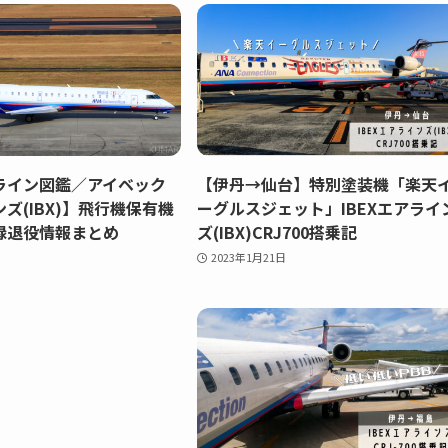
ライン図鑑／アイベック
【伊丹→仙台】特別塗装機「楽天
ズ(IBX)】飛行機保有機
ーグルスジェット」IBEXエアライ
録退役情報まとめ
ズ(IBX)CRJ700搭乗記
2023年1月21日