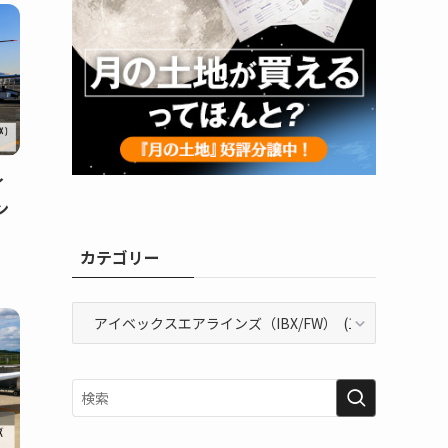
イ
ン
カテゴリー
カ
テ
ゴ
リ
ー