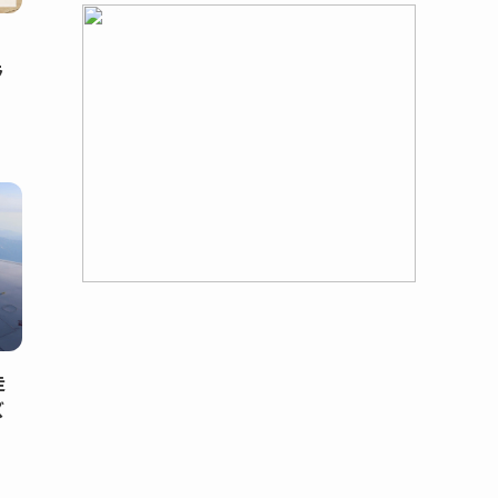
ラ
走
ズ