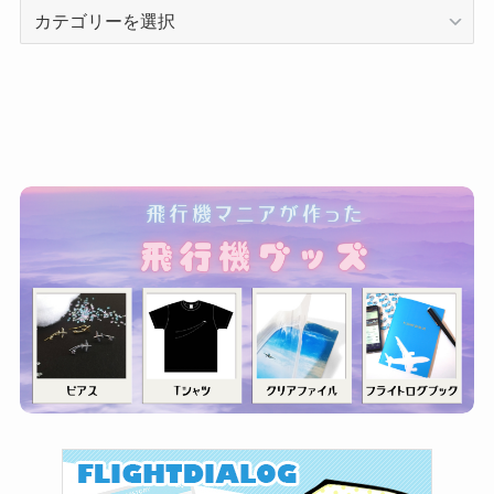
カ
テ
ゴ
リ
ー