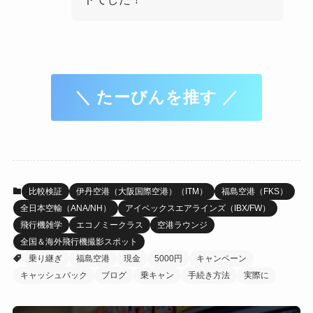
＼ たーびんを推す ／
比較検証
伊丹空港（大阪国際空港）（ITM）
福島空港（FKS）
全日本空輸（ANA/NH）
アイベックスエアラインズ（IBX/FW）
飛行機雑学
エコノミークラス
空港ラウンジ
全国＆海外飛行機撮影スポット
乗り継ぎ
福島空港
現金
5000円
キャンペーン
キャッシュバック
ブログ
乗キャン
手続き方法
実際に