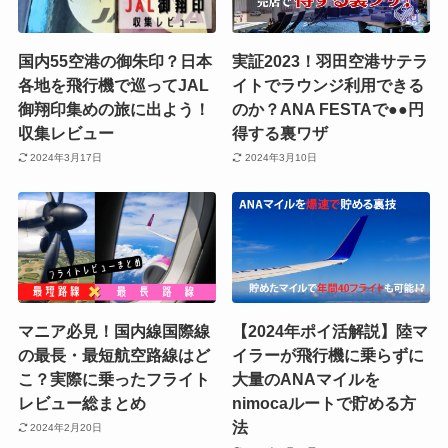
国内55空港の御朱印？日本
実証2023！羽田空港サテラ
各地を飛行機で巡ってJAL
イトでラウンジ利用できる
御翔印集めの旅に出よう！
のか？ANA FESTAで●●円
収集レビュー
得する裏ワザ
2024年3月17日
2024年3月10日
マニア必見！国内線国際線
【2024年ポイ活解説】陸マ
の最長・最短航空路線はど
イラーが飛行機に乗らずに
こ？実際に乗ったフライト
大量のANAマイルを
レビュー総まとめ
nimocaルートで貯める方
法
2024年2月20日