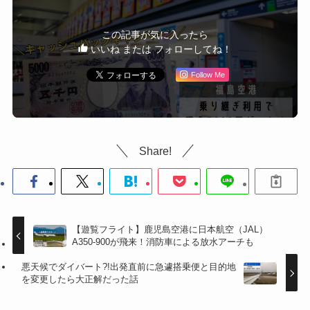
この記事が気に入ったら
いいね または フォローしてね！
Follow Me
Share!
【遊覧フライト】鹿児島空港に日本航空（JAL）
A350-900が飛来！消防車による放水アーチも
悪天候でダイバート?!出発直前に急遽搭乗便と目的地
を変更したら大正解だった話