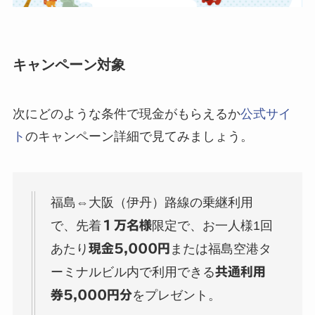
キャンペーン対象
次にどのような条件で現金がもらえるか
公式サイ
ト
のキャンペーン詳細で見てみましょう。
福島⇔大阪（伊丹）路線の乗継利用
で、先着
１万名様
限定で、お一人様1回
あたり
現金5,000円
または福島空港タ
ーミナルビル内で利用できる
共通利用
券5,000円分
をプレゼント。