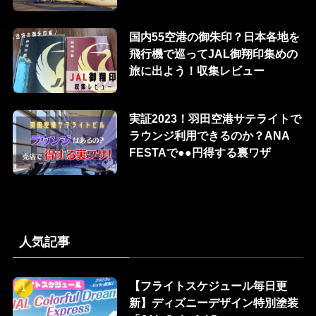
国内55空港の御朱印？日本各地を
飛行機で巡ってJAL御翔印集めの
旅に出よう！収集レビュー
実証2023！羽田空港サテライトで
ラウンジ利用できるのか？ANA
FESTAで●●円得する裏ワザ
人気記事
【フライトスケジュール毎日更
新】ディズニーデザイン特別塗装