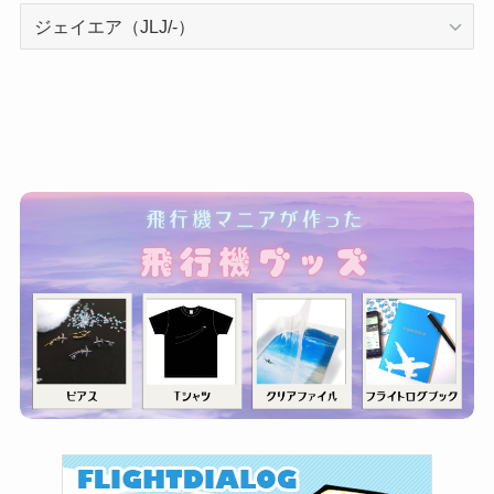
カ
テ
ゴ
リ
ー