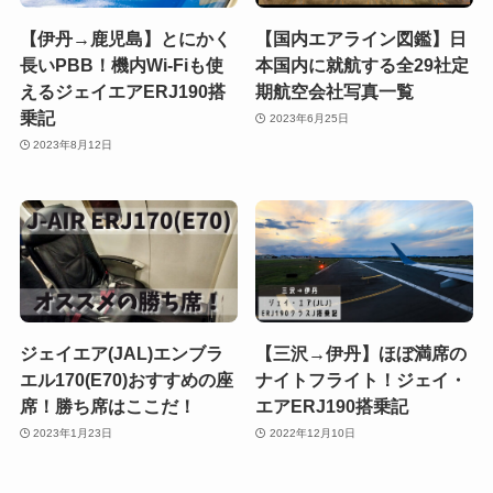
【伊丹→鹿児島】とにかく
【国内エアライン図鑑】日
長いPBB！機内Wi-Fiも使
本国内に就航する全29社定
えるジェイエアERJ190搭
期航空会社写真一覧
乗記
2023年6月25日
2023年8月12日
ジェイエア(JAL)エンブラ
【三沢→伊丹】ほぼ満席の
エル170(E70)おすすめの座
ナイトフライト！ジェイ・
席！勝ち席はここだ！
エアERJ190搭乗記
2023年1月23日
2022年12月10日