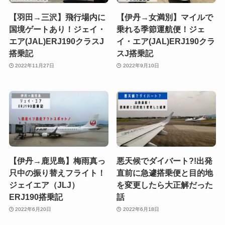
【羽田→三沢】飛行場内に
【伊丹→女満別】マイルで
国境ゲートあり！ジェイ・
乗れる季節運航便！ジェ
エア(JAL)ERJ190クラスJ
イ・エア(JAL)ERJ190クラ
搭乗記
スJ搭乗記
2022年11月27日
2022年9月10日
【伊丹→鹿児島】梅雨真っ
悪天候でダイバート?!出発
只中の振り替えフライト！
直前に急遽搭乗便と目的地
ジェイエア（JLJ）
を変更したら大正解だった
ERJ190搭乗記
話
2022年6月20日
2022年6月18日