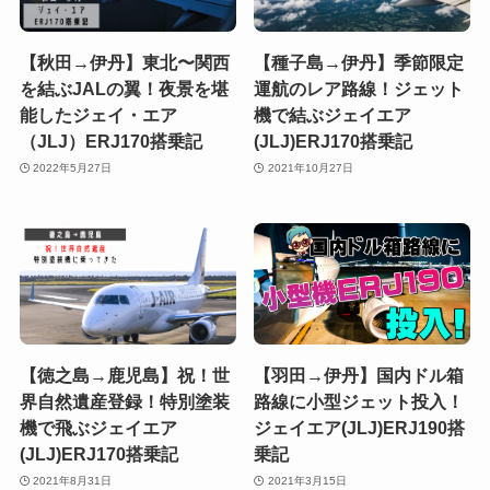
【秋田→伊丹】東北〜関西
【種子島→伊丹】季節限定
を結ぶJALの翼！夜景を堪
運航のレア路線！ジェット
能したジェイ・エア
機で結ぶジェイエア
（JLJ）ERJ170搭乗記
(JLJ)ERJ170搭乗記
2022年5月27日
2021年10月27日
【徳之島→鹿児島】祝！世
【羽田→伊丹】国内ドル箱
界自然遺産登録！特別塗装
路線に小型ジェット投入！
機で飛ぶジェイエア
ジェイエア(JLJ)ERJ190搭
(JLJ)ERJ170搭乗記
乗記
2021年8月31日
2021年3月15日