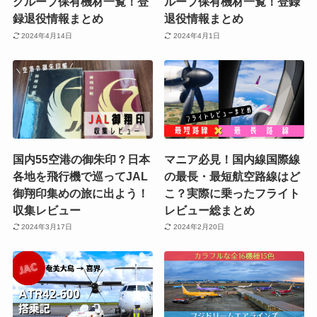
グループ保有機材一覧！登
ループ保有機材一覧！登録
録退役情報まとめ
退役情報まとめ
2024年4月14日
2024年4月1日
国内55空港の御朱印？日本
マニア必見！国内線国際線
各地を飛行機で巡ってJAL
の最長・最短航空路線はど
御翔印集めの旅に出よう！
こ？実際に乗ったフライト
収集レビュー
レビュー総まとめ
2024年3月17日
2024年2月20日