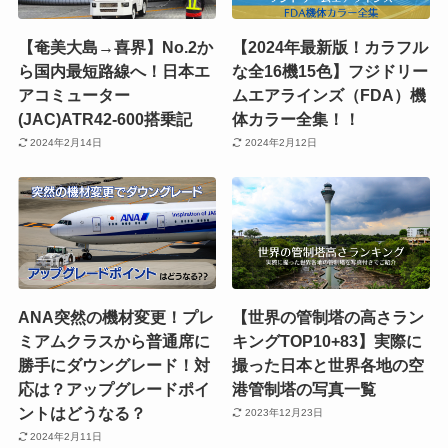
【奄美大島→喜界】No.2か
【2024年最新版！カラフル
ら国内最短路線へ！日本エ
な全16機15色】フジドリー
アコミューター
ムエアラインズ（FDA）機
(JAC)ATR42-600搭乗記
体カラー全集！！
2024年2月14日
2024年2月12日
ANA突然の機材変更！プレ
【世界の管制塔の高さラン
ミアムクラスから普通席に
キングTOP10+83】実際に
勝手にダウングレード！対
撮った日本と世界各地の空
応は？アップグレードポイ
港管制塔の写真一覧
ントはどうなる？
2023年12月23日
2024年2月11日