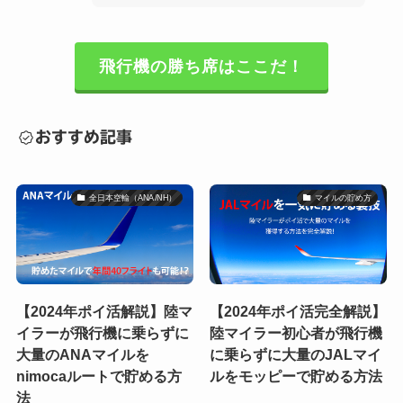
飛行機の勝ち席はここだ！
おすすめ記事
全日本空輸（ANA/NH）
マイルの貯め方
【2024年ポイ活解説】陸マ
【2024年ポイ活完全解説】
イラーが飛行機に乗らずに
陸マイラー初心者が飛行機
大量のANAマイルを
に乗らずに大量のJALマイ
nimocaルートで貯める方
ルをモッピーで貯める方法
法