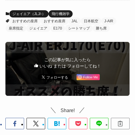
ジェイエア（JLJ/-）
飛行機雑学
おすすめの座席
おすすめ座席
JAL
日本航空
J-AIR
座席指定
ジェイエア
E170
シートマップ
勝ち席
この記事が気に入ったら
いいね または フォローしてね！
Follow Me
Share!