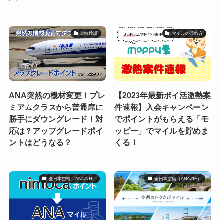
比較検証
マイルの貯め方
ANA突然の機材変更！プレ
【2023年最新ポイ活激熱案
ミアムクラスから普通席に
件速報】入会キャンペーン
勝手にダウングレード！対
でポイントがもらえる「モ
応は？アップグレードポイ
ッピー」でマイルを貯めま
ントはどうなる？
くる！
全日本空輸（ANA/NH）
全日本空輸（ANA/NH）