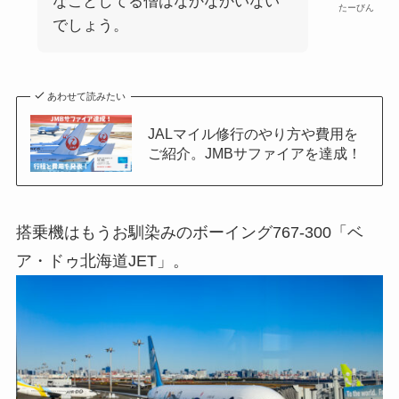
なことしてる僧はなかなかいない
たーびん
でしょう。
あわせて読みたい
JALマイル修行のやり方や費用を
ご紹介。JMBサファイアを達成！
搭乗機はもうお馴染みのボーイング767-300「ベ
ア・ドゥ北海道JET」。