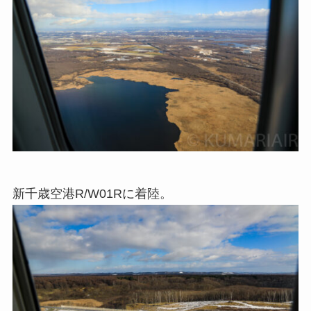
新千歳空港R/W01Rに着陸。