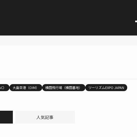
AC）
大島空港（OIM）
横田飛行場（横田基地）
ツーリズムEXPO JAPAN
人気記事