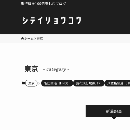
飛行機を100倍楽しむブログ
ホーム
東京
東京
– category –
東京
羽田空港（HND）
調布飛行場(RJTF)
八丈島空港（H
新着記事