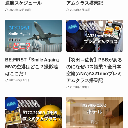
運航スケジュール
アムクラス搭乗記
2023年12月16日
2023年6月14日
BE:FIRST「Smile Again」
【羽田→佐賀】PBBがある
MVの空港はどこ？撮影地
のになぜバス搭乗？全日本
はここだ！
空輸(ANA)A321neoプレミ
アムクラス搭乗記
2023年5月10日
2023年5月9日