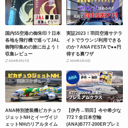
国内55空港の御朱印？日本
実証2023！羽田空港サテラ
各地を飛行機で巡ってJAL
イトでラウンジ利用できる
御翔印集めの旅に出よう！
のか？ANA FESTAで●●円
収集レビュー
得する裏ワザ
2024年3月17日
2024年3月10日
ANA特別塗装機ピカチュウ
【伊丹→羽田】今や希少な
ジェットNHとイーヴイジ
772？全日本空輸
ェットNHのリアルタイム
(ANA)B777-200ERプレミ