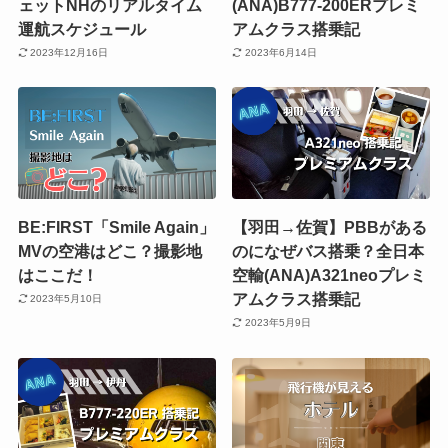
ェットNHのリアルタイム
(ANA)B777-200ERプレミ
運航スケジュール
アムクラス搭乗記
2023年12月16日
2023年6月14日
BE:FIRST「Smile Again」
【羽田→佐賀】PBBがある
MVの空港はどこ？撮影地
のになぜバス搭乗？全日本
はここだ！
空輸(ANA)A321neoプレミ
アムクラス搭乗記
2023年5月10日
2023年5月9日