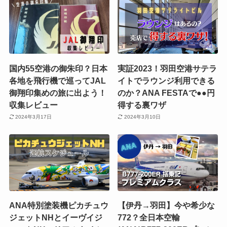
国内55空港の御朱印？日本
実証2023！羽田空港サテラ
各地を飛行機で巡ってJAL
イトでラウンジ利用できる
御翔印集めの旅に出よう！
のか？ANA FESTAで●●円
収集レビュー
得する裏ワザ
2024年3月17日
2024年3月10日
ANA特別塗装機ピカチュウ
【伊丹→羽田】今や希少な
ジェットNHとイーヴイジ
772？全日本空輸