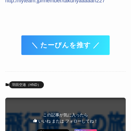
http://flyteam.jp/member/takunyaaaaan227
＼ たーびんを推す ／
羽田空港（HND）
この記事が気に入ったら
いいね または フォローしてね！