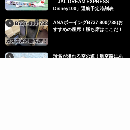
「JAL DREAM EXPRESS
Disney100」運航予定時刻表
ANAボーイングB737-800(738)お
すすめの座席！勝ち席はここだ！
珍名が溢れる空の道！航空路にあ
る100のウェイポイントを一挙に
公開！
Flight Dialog
Blog
Ec
Contact
R-room
©
2023 KUMARIAIR. All Rights Reserved.