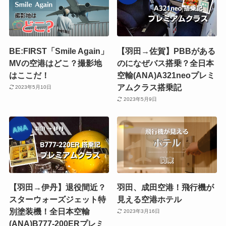
BE:FIRST「Smile Again」
【羽田→佐賀】PBBがある
MVの空港はどこ？撮影地
のになぜバス搭乗？全日本
はここだ！
空輸(ANA)A321neoプレミ
アムクラス搭乗記
2023年5月10日
2023年5月9日
【羽田→伊丹】退役間近？
羽田、成田空港！飛行機が
スターウォーズジェット特
見える空港ホテル
別塗装機！全日本空輸
2023年3月16日
(ANA)B777-200ERプレミ