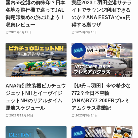
国内55空港の御朱印？日本
実証2023！羽田空港サテラ
各地を飛行機で巡ってJAL
イトでラウンジ利用できる
御翔印集めの旅に出よう！
のか？ANA FESTAで●●円
収集レビュー
得する裏ワザ
2024年3月17日
2024年3月10日
ANA特別塗装機ピカチュウ
【伊丹→羽田】今や希少な
ジェットNHとイーヴイジ
772？全日本空輸
ェットNHのリアルタイム
(ANA)B777-200ERプレミ
運航スケジュール
アムクラス搭乗記
2023年12月16日
2023年6月14日