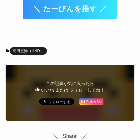
＼ たーびんを推す ／
羽田空港（HND）
この記事が気に入ったら
いいね または フォローしてね！
Follow Me
Share!