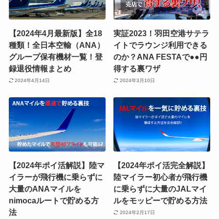
【2024年4月最新版】全18
実証2023！羽田空港サテラ
種類！全日本空輸（ANA）
イトでラウンジ利用できる
グループ保有機材一覧！登
のか？ANA FESTAで●●円
録退役情報まとめ
得する裏ワザ
2024年4月14日
2024年3月10日
【2024年ポイ活解説】陸マ
【2024年ポイ活完全解説】
イラーが飛行機に乗らずに
陸マイラー初心者が飛行機
大量のANAマイルを
に乗らずに大量のJALマイ
nimocaルートで貯める方
ルをモッピーで貯める方法
法
2024年2月17日