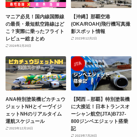
マニア必見！国内線国際線
【沖縄】那覇空港
の最長・最短航空路線はど
(OKA/ROAH)飛行機写真撮
こ？実際に乗ったフライト
影スポット情報
レビュー総まとめ
2023年12月2日
2024年2月20日
ANA特別塗装機ピカチュウ
【関西→那覇】特別塗装機
ジェットNHとイーヴイジ
に大接近！日本トランスオ
ェットNHのリアルタイム
ーシャン航空(JTA)B737-
運航スケジュール
800ジンベエジェット搭乗
記
2023年12月16日
2023年7月26日