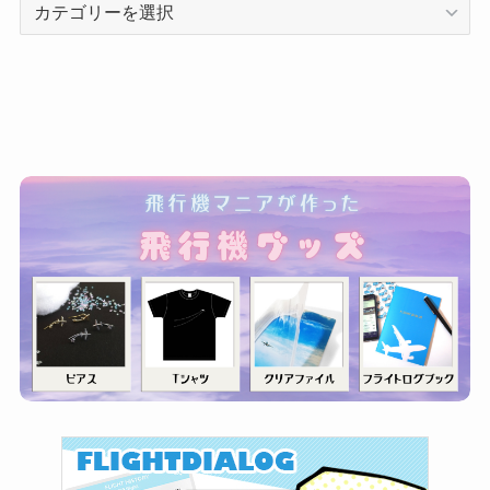
カ
テ
ゴ
リ
ー