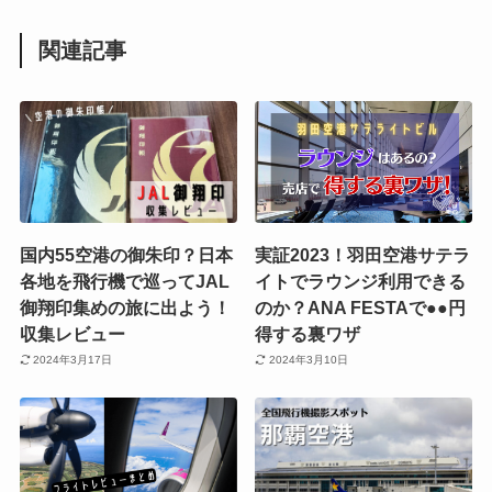
関連記事
国内55空港の御朱印？日本
実証2023！羽田空港サテラ
各地を飛行機で巡ってJAL
イトでラウンジ利用できる
御翔印集めの旅に出よう！
のか？ANA FESTAで●●円
収集レビュー
得する裏ワザ
2024年3月17日
2024年3月10日