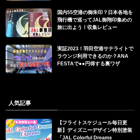
国内55空港の御朱印？日本各地を
飛行機で巡ってJAL御翔印集めの
旅に出よう！収集レビュー
実証2023！羽田空港サテライトで
ラウンジ利用できるのか？ANA
FESTAで●●円得する裏ワザ
人気記事
【フライトスケジュール毎日更
新】ディズニーデザイン特別塗装
「JAL Colorful Dreams